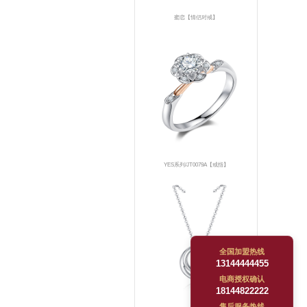
蜜恋【情侣对戒】
YES系列/JT0079A【戒指】
全国加盟热线
13144444455
电商授权确认
18144822222
售后服务热线