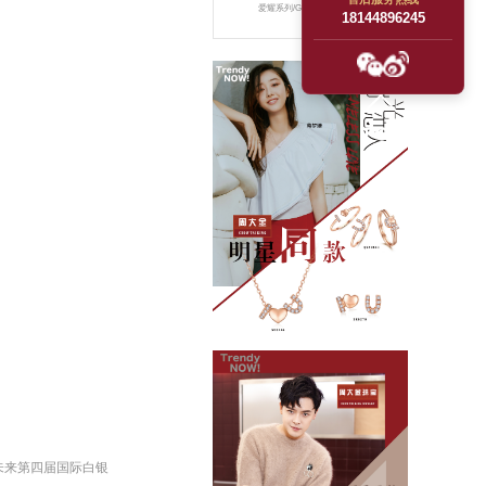
爱耀系列/G35313B【项链】
18144896245
未来第四届国际白银