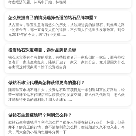
考虑经济问题。从高中开始，林璐璐......
怎么根据自己的情况选择合适的钻石品牌加盟？
从古至今，珠宝生意有着悠久的历史，从波斯进贡的猫眼石，到丝绸之路
上的青金石，都一直备受人们的追捧，不少商人在这里头发家致富。到公
元2017年的今天，珠宝行业更成......
投资钻石珠宝项目，选对品牌是关键
钻石珠宝圈有个有趣的现象，有些投资者开一家店倒闭一家店，而有些投
资者开一家店生意红火，陆续开启了一家又一家的分店。究其原因为什么
会出现这种现象呢？除了投资者自身......
做钻石珠宝代理商怎样获得更高的盈利？
随着珠宝市场不断扩大，投资钻石珠宝项目是一条创造财富的好路途，经
营一家珠宝钻石代理店可以获得好的发展空间，那么作为代理商，怎么做
才能获得更高的盈利呢？周大金珠宝......
做钻石生意赚钱吗？利润怎么样？
做钻石生意赚钱吗？利润怎么样？很多人想要在钻石行业分一杯羹，但是
并不了解真正的行情，也不清楚利润怎么样，瞻前顾后久久不敢入市。今
天，周大金的小编为您粗略分析一下......