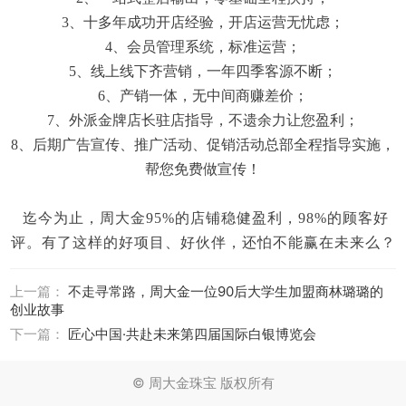
3、
十多年成功开店经验，开店运营无忧虑；
4、
会员管理系统，标准运营；
5、
线上线下齐营销，一年四季客源不断；
6、
产销一体，无中间商赚差价；
7、
外派金牌店长驻店指导，不遗余力让您盈利；
8、
后期广告宣传、推广活动、促销活动总部全程指导实施，
帮您免费做宣传！
迄今为止，周大金
95%的
店铺稳健盈利，
98%的顾客好
评。有了
这样的好项目
、好伙伴，还怕不能赢在未来么？
上一篇：
不走寻常路，周大金一位90后大学生加盟商林璐璐的
创业故事
下一篇：
匠心中国·共赴未来第四届国际白银博览会
© 周大金珠宝 版权所有