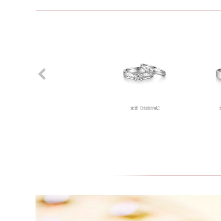
龙耀【结婚对戒】