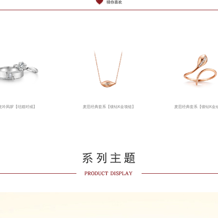
猜你喜欢
龙吟凤哕【结婚对戒】
麦思经典套系【镶钻K金项链】
麦思经典套系【镶钻K金